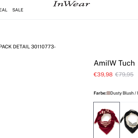
EAL
SALE
AmiIW Tuch
€39,98
€79,95
Farbe:
Dusty Blush /