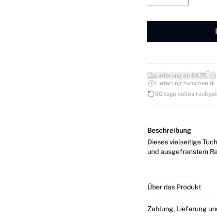
*
Lieferung ab €4,75
Lieferung zwischen di. 1
30 tage volles rückga
Beschreibung
Dieses vielseitige Tuc
und ausgefranstem Ran
Über das Produkt
Zahlung, Lieferung u