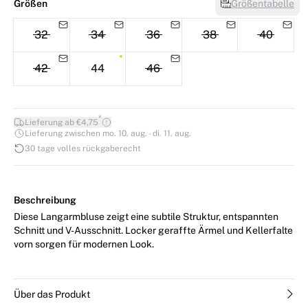
Größen
Größentabelle
32
34
36
38
40
42
44
46
*
Lieferung ab €4,75
Lieferung zwischen mo. 10. aug. - di. 11. aug.
30 tage volles rückgaberecht
Beschreibung
Diese Langarmbluse zeigt eine subtile Struktur, entspannten
Schnitt und V-Ausschnitt. Locker geraffte Ärmel und Kellerfalte
vorn sorgen für modernen Look.
Über das Produkt