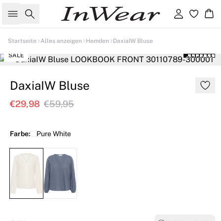
Suche
Einloggen
Wa
Startseite
Alles anzeigen
Hemden
DaxiaIW Bluse
SALE
DaxiaIW Bluse
€29,98
€59,95
Farbe:
Pure White