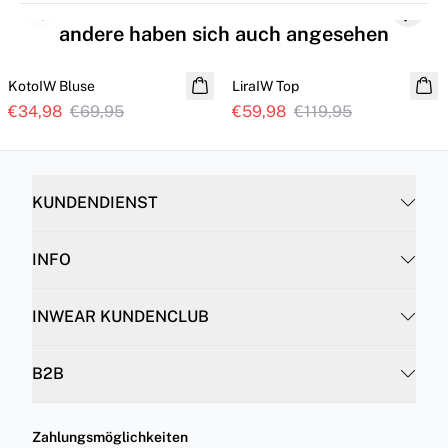
Previous slide
Next s
andere haben sich auch angesehen
SALE
SALE
KotoIW Bluse
LiraIW Top
100% Seide
€34,98
€69,95
€59,98
€119,95
KUNDENDIENST
INFO
INWEAR KUNDENCLUB
B2B
Zahlungsmöglichkeiten