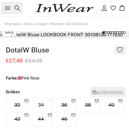
Suche
Einloggen
Wa
Startseite
Alles anzeigen
Hemden
DotaIW Bluse
SALE
DotaIW Bluse
€27,48
€54,95
Farbe:
Pink Rose
Größen
Größentabelle
32
34
36
38
40
42
44
46