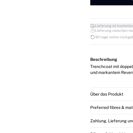
Lieferung ist kostenlo
Lieferung zwischen mo. 1
30 tage volles rückga
Beschreibung
Trenchcoat mit doppel
und markantem Revers.
Über das Produkt
Preferred fibres & mat
Zahlung, Lieferung u