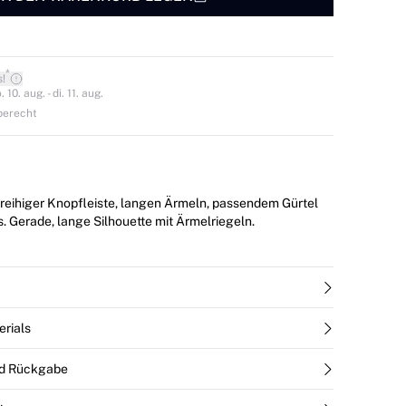
*
s!
0. aug. - di. 11. aug.
berecht
reihiger Knopfleiste, langen Ärmeln, passendem Gürtel
 Gerade, lange Silhouette mit Ärmelriegeln.
erials
nd Rückgabe