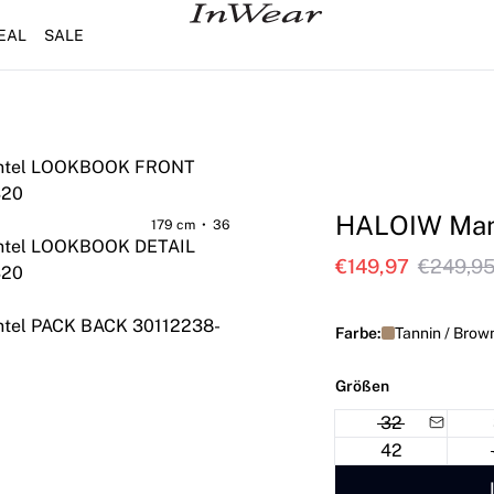
EAL
SALE
HALOIW Man
179 cm • 36
€149,97
€249,9
Farbe:
Tannin / Brow
Größen
32
42