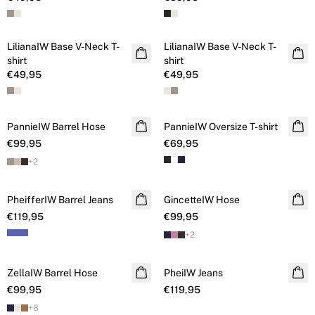
LilianaIW Base V-Neck T-
LilianaIW Base V-Neck T-
shirt
shirt
€49,95
€49,95
PannieIW Barrel Hose
PannieIW Oversize T-shirt
€99,95
€69,95
+
2
PheifferIW Barrel Jeans
GincetteIW Hose
€119,95
€99,95
+
2
ZellaIW Barrel Hose
PheiIW Jeans
€99,95
€119,95
+
8