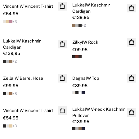
LukkaIW Kaschmir
VincentIW Vincent T-shirt
Kaschmir
Cardigan
€54,95
€139,95
+
3
+
2
LukkaIW Kaschmir
Kaschmir
ZilkyIW Rock
Cardigan
€99,95
€139,95
+
2
ZellaIW Barrel Hose
DagnaIW Top
€99,95
€39,95
+
8
LukkaIW V-neck Kaschmir
VincentIW Vincent T-shirt
Kaschmir
Pullover
€54,95
€139,95
+
3