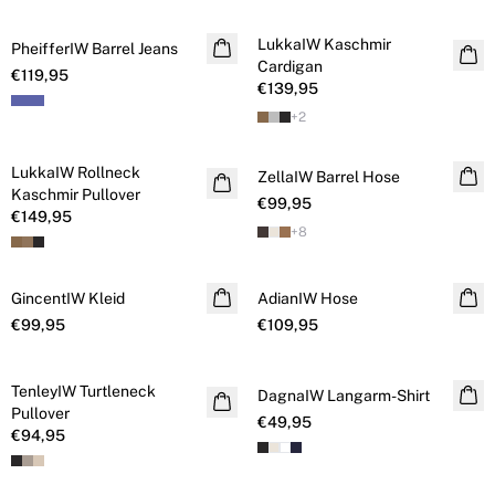
LukkaIW Kaschmir
PheifferIW Barrel Jeans
Kaschmir
Cardigan
€119,95
€139,95
+
2
LukkaIW Rollneck
Kaschmir
ZellaIW Barrel Hose
Kaschmir Pullover
€99,95
€149,95
+
8
GincentIW Kleid
AdianIW Hose
€99,95
€109,95
TenleyIW Turtleneck
DagnaIW Langarm-Shirt
Pullover
€49,95
€94,95