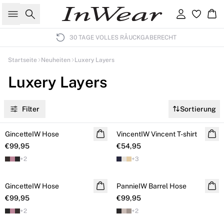
Suche
Einloggen
Wa
30 TAGE VOLLES RÅUCKGABERECHT
Startseite
Neuheiten
Luxery Layers
Luxery Layers
Filter
Sortierung
GincetteIW Hose
NEUHEITEN
VincentIW Vincent T-shirt
€99,95
€54,95
+
2
+
3
GincetteIW Hose
PannieIW Barrel Hose
€99,95
€99,95
+
2
+
2