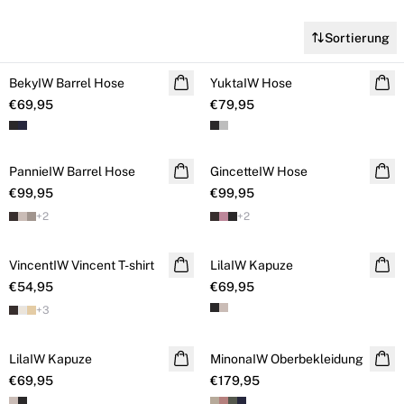
Sortierung
BekyIW Barrel Hose
NEUHEITEN
YuktaIW Hose
NEUHEITEN
€69,95
€79,95
PannieIW Barrel Hose
NEUHEITEN
GincetteIW Hose
NEUHEITEN
€99,95
€99,95
+
2
+
2
VincentIW Vincent T-shirt
NEUHEITEN
LilaIW Kapuze
NEUHEITEN
€54,95
€69,95
+
3
LilaIW Kapuze
NEUHEITEN
MinonaIW Oberbekleidung
NEUHEITEN
€69,95
€179,95