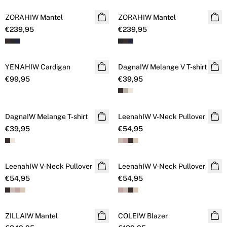
ZORAHIW Mantel
NEUHEITEN
ZORAHIW Mantel
NEUHEITEN
€239,95
€239,95
YENAHIW Cardigan
NEUHEITEN
DagnaIW Melange V T-shirt
NEUHEITEN
€99,95
€39,95
DagnaIW Melange T-shirt
NEUHEITEN
LeenahIW V-Neck Pullover
NEUHEITEN
€39,95
€54,95
LeenahIW V-Neck Pullover
NEUHEITEN
LeenahIW V-Neck Pullover
NEUHEITEN
€54,95
€54,95
ZILLAIW Mantel
NEUHEITEN
COLEIW Blazer
NEUHEITEN