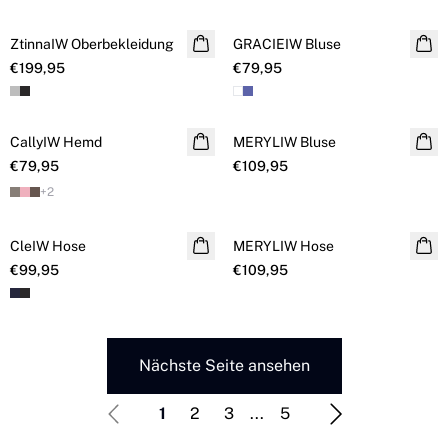
ZtinnaIW Oberbekleidung
NEUHEITEN
GRACIEIW Bluse
NEUHEITEN
€199,95
€79,95
CallyIW Hemd
NEUHEITEN
MERYLIW Bluse
NEUHEITEN
€79,95
€109,95
+
2
CleIW Hose
NEUHEITEN
MERYLIW Hose
NEUHEITEN
€99,95
€109,95
Nächste Seite ansehen
1
2
3
...
5