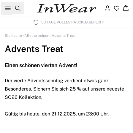
Suche
Einloggen
Wa
30 TAGE VOLLES RÅUCKGABERECHT
Startseite
Alles anzeigen
Advents Treat
Advents Treat
Einen schönen vierten Advent!
Der vierte Adventssonntag verdient etwas ganz
Besonderes. Sichern Sie sich 25 % auf unsere neueste
SO26 Kollektion.
Gültig bis heute, den 21.12.2025, um 23:00 Uhr.