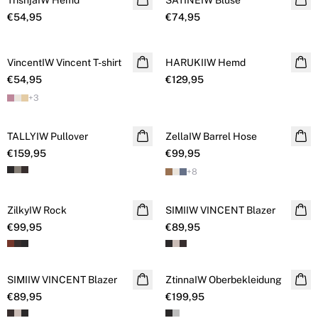
TrishjaIW Hemd
SATINEIW Bluse
€54,95
€74,95
VincentIW Vincent T-shirt
NEUHEITEN
HARUKIIW Hemd
NEUHEITEN
€54,95
€129,95
+
3
TALLYIW Pullover
NEUHEITEN
ZellaIW Barrel Hose
NEUHEITEN
€159,95
€99,95
+
8
ZilkyIW Rock
NEUHEITEN
SIMIIW VINCENT Blazer
NEUHEITEN
€99,95
€89,95
SIMIIW VINCENT Blazer
NEUHEITEN
ZtinnaIW Oberbekleidung
NEUHEITEN
€89,95
€199,95