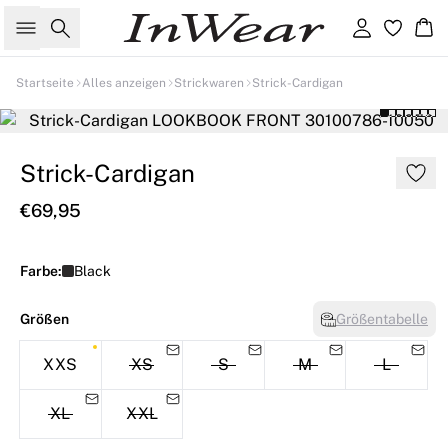
Suche
Einloggen
Wa
Startseite
Alles anzeigen
Strickwaren
Strick-Cardigan
Strick-Cardigan
€69,95
Farbe:
Black
Größen
Größentabelle
XXS
XS
S
M
L
XL
XXL