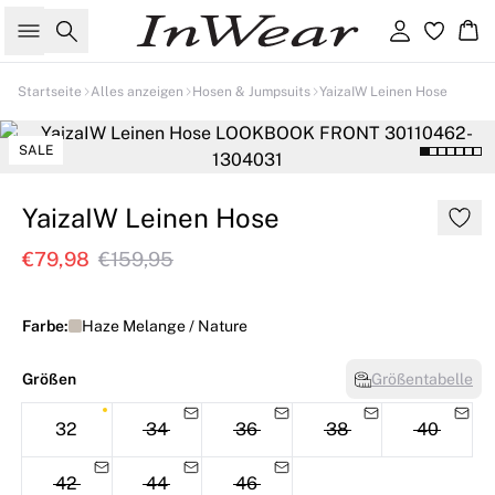
Suche
Einloggen
Wa
Startseite
Alles anzeigen
Hosen & Jumpsuits
YaizaIW Leinen Hose
SALE
YaizaIW Leinen Hose
€79,98
€159,95
Farbe:
Haze Melange / Nature
Größen
Größentabelle
32
34
36
38
40
42
44
46