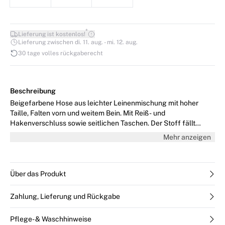
*
Lieferung ist kostenlos!
Lieferung zwischen di. 11. aug. - mi. 12. aug.
30 tage volles rückgaberecht
Beschreibung
Beigefarbene Hose aus leichter Leinenmischung mit hoher
Taille, Falten vorn und weitem Bein. Mit Reiß- und
Hakenverschluss sowie seitlichen Taschen. Der Stoff fällt
natürlich und hat eine weiche Struktur – für einen entspannten,
Mehr anzeigen
stilvollen Look. Das Model ist 176 cm groß und trägt Größe
36/S.
Über das Produkt
Zahlung, Lieferung und Rückgabe
Pflege- & Waschhinweise