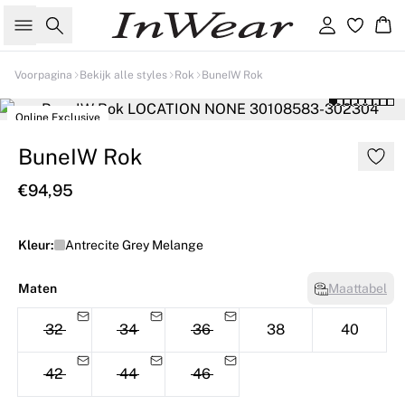
Zoeken
Inloggen
Wi
Voorpagina
Bekijk alle styles
Rok
BuneIW Rok
Online Exclusive
BuneIW Rok
€94,95
Kleur:
Antrecite Grey Melange
Maten
Maattabel
32
34
36
38
40
42
44
46