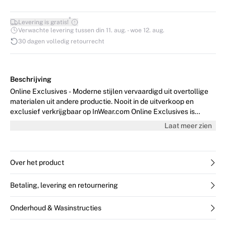
*
Levering is gratis!
Verwachte levering tussen din 11. aug. - woe 12. aug.
30 dagen volledig retourrecht
Beschrijving
Online Exclusives - Moderne stijlen vervaardigd uit overtollige
materialen uit andere productie. Nooit in de uitverkoop en
exclusief verkrijgbaar op InWear.com Online Exclusives is
gebaseerd op kernwaarden van het ontwerp en bestaat uit
Laat meer zien
belangrijke stijlen waar u uw stijl omheen kunt bouwen.
Over het product
Betaling, levering en retournering
Onderhoud & Wasinstructies