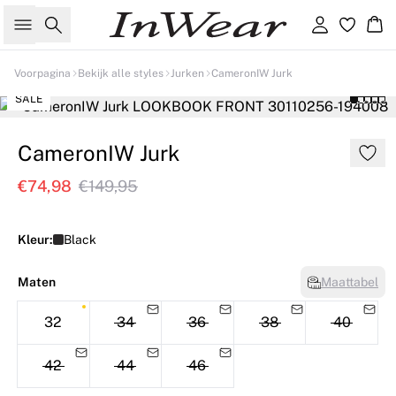
Zoeken
Inloggen
Wi
Voorpagina
Bekijk alle styles
Jurken
CameronIW Jurk
SALE
CameronIW Jurk
€74,98
€149,95
Kleur:
Black
Maten
Maattabel
32
34
36
38
40
42
44
46