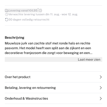
*
Levering vanaf €4,95
Verwachte levering tussen din 11. aug. - woe 12. aug.
30 dagen volledig retourrecht
Beschrijving
Mouwloze jurk van zachte stof met ronde hals en rechte
pasvorm. Het model heeft een split aan de zijkant en een
decoratieve franjezoom die zorgt voor beweging en een
elegante afwerking. Het model is 176 cm lang en draagt maat
Laat meer zien
36/S.
Over het product
Betaling, levering en retournering
Onderhoud & Wasinstructies