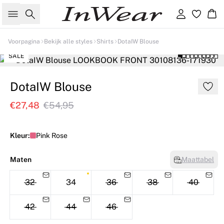
Zoeken
Inloggen
Wi
Voorpagina
Bekijk alle styles
Shirts
DotaIW Blouse
SALE
DotaIW Blouse
€27,48
€54,95
Kleur:
Pink Rose
Maten
Maattabel
32
34
36
38
40
42
44
46