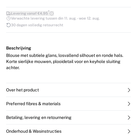
*
Levering vanaf €4,95
Verwachte levering tussen din 11. aug. - woe 12. aug.
30 dagen volledig retourrecht
Beschrijving
Blouse met subtiele glans, losvallend silhouet en ronde hals.
Korte sierlijke mouwen, plooidetail voor en keyhole sluiting
achter.
Over het product
Preferred fibres & materials
Betaling, levering en retournering
Onderhoud & Wasinstructies