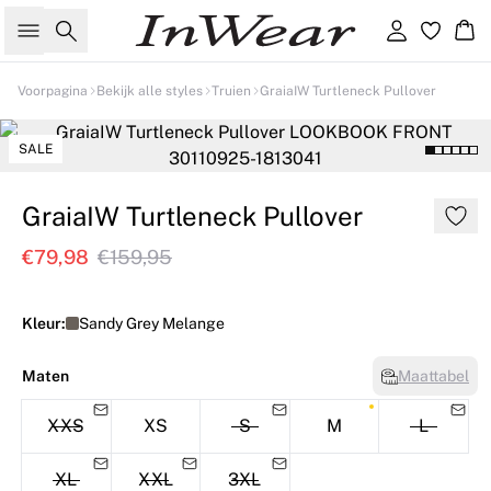
Zoeken
Inloggen
Wi
Voorpagina
Bekijk alle styles
Truien
GraiaIW Turtleneck Pullover
SALE
GraiaIW Turtleneck Pullover
€79,98
€159,95
Kleur:
Sandy Grey Melange
Maten
Maattabel
XXS
XS
S
M
L
XL
XXL
3XL