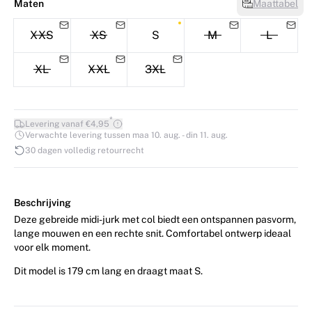
Maten
Maattabel
XXS
XS
S
M
L
XL
XXL
3XL
*
Levering vanaf €4,95
Verwachte levering tussen maa 10. aug. - din 11. aug.
30 dagen volledig retourrecht
Beschrijving
Deze gebreide midi-jurk met col biedt een ontspannen pasvorm,
lange mouwen en een rechte snit. Comfortabel ontwerp ideaal
voor elk moment.
Dit model is 179 cm lang en draagt maat S.