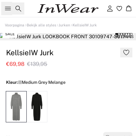
Zoeken
Inloggen
Wi
Voorpagina
Bekijk alle styles
Jurken
KellsieIW Jurk
SALE
179 cm • S
KellsieIW Jurk
€69,98
€139,95
Kleur:
Medium Grey Melange