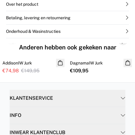
Over het product
Betaling, levering en retournering
Onderhoud & Wasinstructies
Previous slide
Next s
Anderen hebben ook gekeken naar
SALE
AddisonIW Jurk
DagnamaIW Jurk
€74,98
€149,95
€109,95
KLANTENSERVICE
INFO
INWEAR KLANTENCLUB