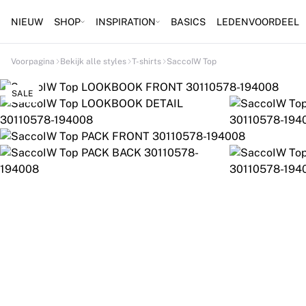
NIEUW
SHOP
INSPIRATION
BASICS
LEDENVOORDEEL
Voorpagina
Bekijk alle styles
T-shirts
SaccoIW Top
SALE