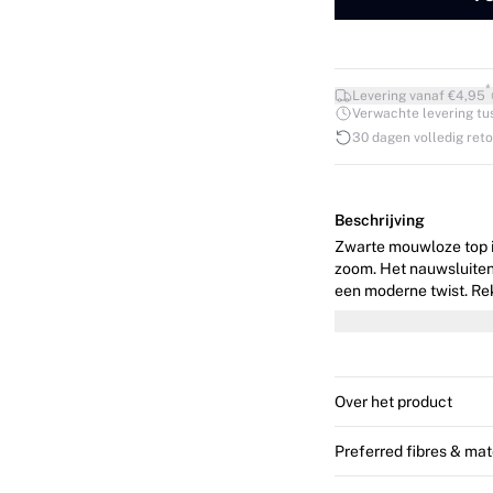
*
Levering vanaf €4,95
Verwachte levering tuss
30 dagen volledig ret
Beschrijving
Zwarte mouwloze top in
zoom. Het nauwsluiten
een moderne twist. Rekbar
is 176 cm lang en dra
Over het product
Preferred fibres & mat