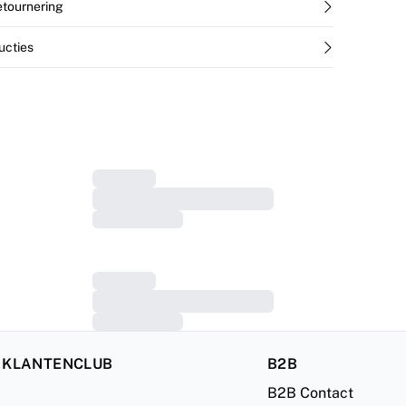
retournering
ucties
 KLANTENCLUB
B2B
B2B Contact