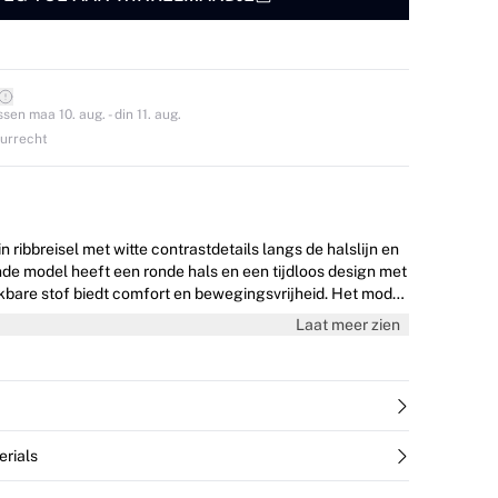
en maa 10. aug. - din 11. aug.
ourrecht
 ribbreisel met witte contrastdetails langs de halslijn en
de model heeft een ronde hals en een tijdloos design met
e stof biedt comfort en bewegingsvrijheid. Het model
agt maat 36/S
Laat meer zien
erials