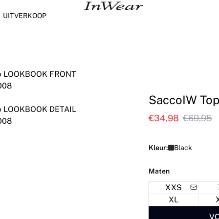
UITVERKOOP
SaccoIW To
€34,98
€69,95
Kleur:
Black
Maten
XXS
XL
VO