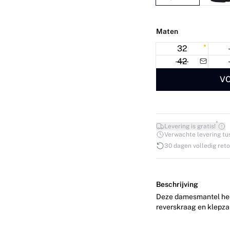
Maten
32
42
VO
*
Levering is gratis!
Verwachte levering tuss
30 dagen volledig ret
Beschrijving
Deze damesmantel heef
reverskraag en klepza