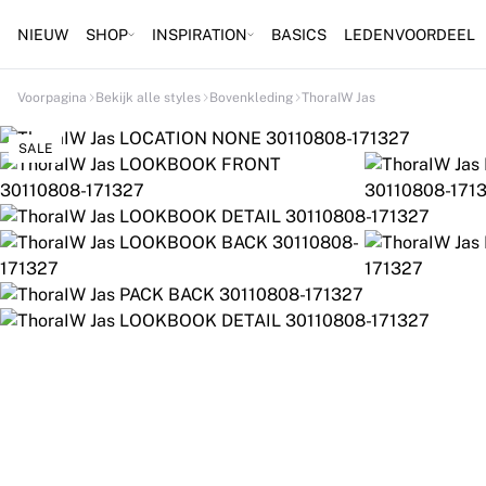
NIEUW
SHOP
INSPIRATION
BASICS
LEDENVOORDEEL
Voorpagina
Bekijk alle styles
Bovenkleding
ThoraIW Jas
SALE