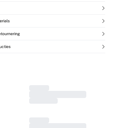
erials
retournering
ucties