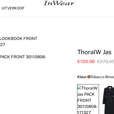
UITVERKOOP
ThoraIW Jas
€139,98
€279,9
Kleur:
Tobacco Brow