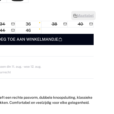
Maattabel
34
36
38
40
44
46
EG TOE AAN WINKELMANDJE
en din 11. aug. - woe 12. aug.
ourrecht
t een rechte pasvorm, dubbele knoopsluiting, klassieke
kken. Comfortabel en veelzijdig voor elke gelegenheid.