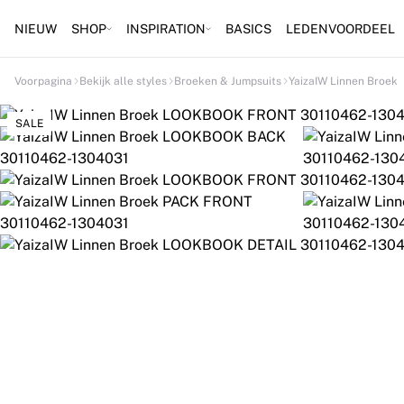
NIEUW
SHOP
INSPIRATION
BASICS
LEDENVOORDEEL
Voorpagina
Bekijk alle styles
Broeken & Jumpsuits
YaizaIW Linnen Broek
SALE