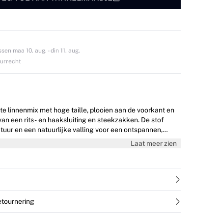
en maa 10. aug. - din 11. aug.
ourrecht
hte linnenmix met hoge taille, plooien aan de voorkant en
 van een rits- en haaksluiting en steekzakken. De stof
tuur en een natuurlijke valling voor een ontspannen,
 look. Het model is 176 cm lang en draagt maat 36/S.
Laat meer zien
retournering