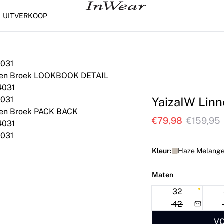
UITVERKOOP
YaizaIW Lin
€79,98
€159,95
Kleur:
Haze Melange
Maten
32
42
VO