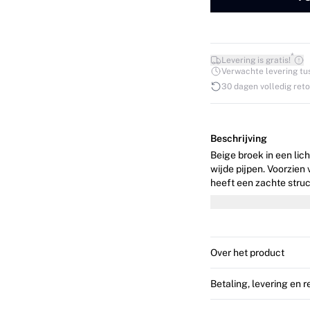
*
Levering is gratis!
Verwachte levering tuss
30 dagen volledig ret
Beschrijving
Beige broek in een lic
wijde pijpen. Voorzien
heeft een zachte struc
stijlvolle
Over het product
Betaling, levering en 