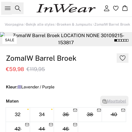
Zoeken
Inloggen
Wi
Voorpagina
Bekijk alle styles
Broeken & Jumpsuits
ZomaIW Barrel Broek
SALE
ZomaIW Barrel Broek
€59,98
€119,95
Kleur:
Lavender / Purple
Maten
Maattabel
32
34
36
38
40
42
44
46