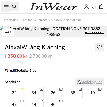
Sök
Logga in
Ko
Startsida
Alla stilar
Klänningar
AlexaIW lång Klänning
SALE
AlexaIW lång Klänning
1 350,00 kr
2 700,00 kr
Färg:
Sodalite Blue
Storlekar
Storleksguide
32
34
36
38
40
42
44
46