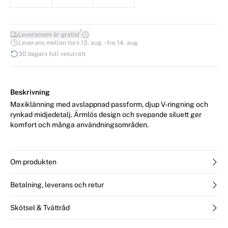
*
Leveransen är gratis!
Leverans mellan tors 13. aug. - fre 14. aug.
30 dagars full returrätt
Beskrivning
Maxiklänning med avslappnad passform, djup V-ringning och
rynkad midjedetalj. Ärmlös design och svepande siluett ger
komfort och många användningsområden.
Om produkten
Betalning, leverans och retur
Skötsel & Tvättråd