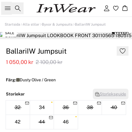
Sök
Logga in
Ko
Startsida
Alla stilar
Byxor & Jumpsuits
BallariIW Jumpsuit
SALE
BallariIW Jumpsuit
1 050,00 kr
2 100,00 kr
Färg:
Dusty Olive / Green
Storlekar
Storleksguide
32
34
36
38
40
42
44
46