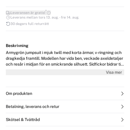
*
Leveransen är gratis!
Leverans mellan tors 13. aug. - fre 14. aug.
30 dagars full returrätt
Beskrivning
Armygrön jumpsuit i mjuk twill med korta ärmar, v-ringning och
dragkedja framtill. Modellen har vida ben, veckade axeldetaljer
och resår i midjan för en smickrande silhuett. Sidfickor bidrar till
en avslappnad look. Modellen är 176 cm lång och bär storlek
Visa mer
36/S.
Om produkten
Betalning, leverans och retur
Skötsel & Tvättråd