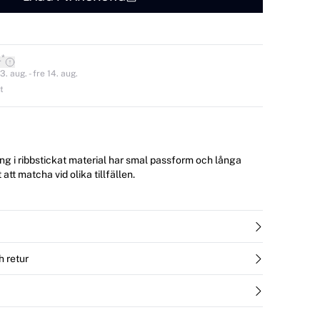
*
r
. aug. - fre 14. aug.
t
g i ribbstickat material har smal passform och långa
att matcha vid olika tillfällen.
h retur