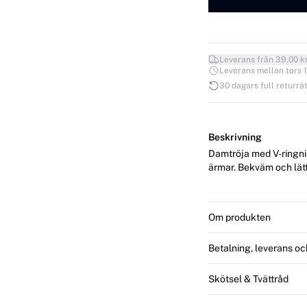
Leverans från 39,00 k
Leverans mellan tors 13
30 dagars full returrät
Beskrivning
Damtröja med V-ringnin
ärmar. Bekväm och lätt 
Om produkten
Betalning, leverans oc
Skötsel & Tvättråd