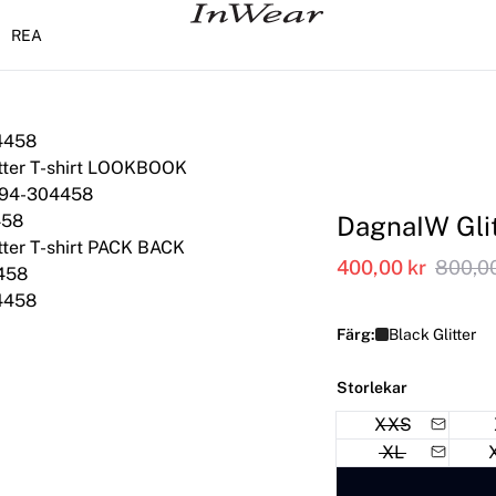
REA
DagnaIW Glit
400,00 kr
800,00
Färg:
Black Glitter
Storlekar
XXS
XL