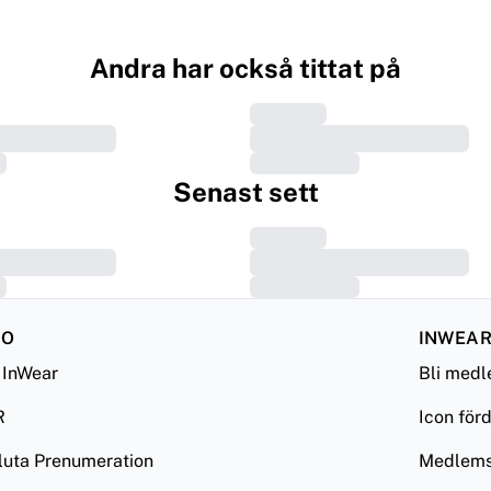
Andra har också tittat på
Senast sett
FO
INWEAR
InWear
Bli med
R
Icon för
luta Prenumeration
Medlemsv