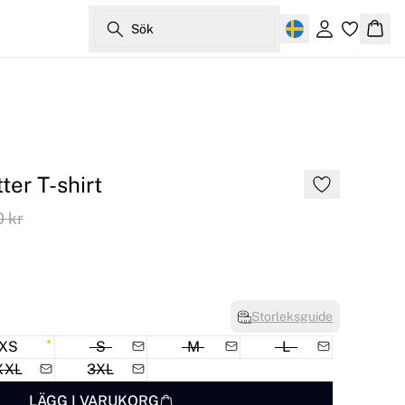
Sök
Logga in
Korg
ter T-shirt
 kr
Storleksguide
XS
S
M
L
XXL
3XL
LÄGG I VARUKORG