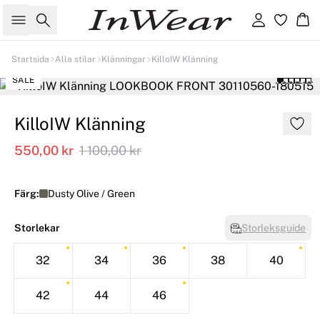
Sök
Logga in
Ko
Startsida
Alla stilar
Klänningar
KilloIW Klänning
SALE
KilloIW Klänning
550,00 kr
1 100,00 kr
Färg:
Dusty Olive / Green
Storlekar
Storleksguide
32
34
36
38
40
42
44
46