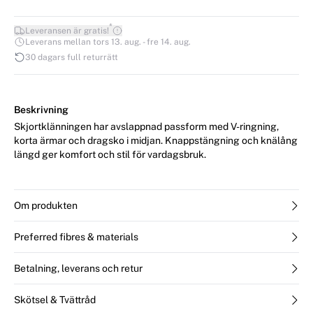
*
Leveransen är gratis!
Leverans mellan tors 13. aug. - fre 14. aug.
30 dagars full returrätt
Beskrivning
Skjortklänningen har avslappnad passform med V-ringning,
korta ärmar och dragsko i midjan. Knappstängning och knälång
längd ger komfort och stil för vardagsbruk.
Om produkten
Preferred fibres & materials
Betalning, leverans och retur
Skötsel & Tvättråd