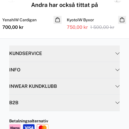
Previous slide
Next s
Andra har också tittat på
SALE
YenahIW Cardigan
NYHET
KyotoIW Byxor
700,00 kr
750,00 kr
1 500,00 kr
KUNDSERVICE
INFO
INWEAR KUNDKLUBB
B2B
Betalningsalternativ