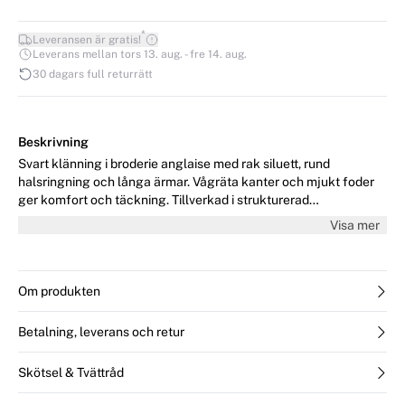
*
Leveransen är gratis!
Leverans mellan tors 13. aug. - fre 14. aug.
30 dagars full returrätt
Beskrivning
Svart klänning i broderie anglaise med rak siluett, rund
halsringning och långa ärmar. Vågräta kanter och mjukt foder
ger komfort och täckning. Tillverkad i strukturerad
bomullsbrodyr med blommiga detaljer. Modellen är 176 cm lång
Visa mer
och bär storlek 36/S.
Om produkten
Betalning, leverans och retur
Skötsel & Tvättråd