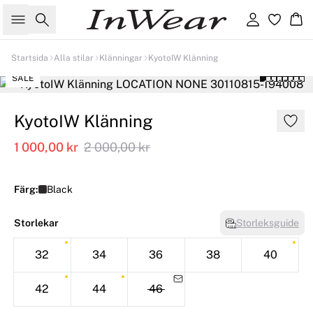
Sök
Logga in
Ko
Startsida
Alla stilar
Klänningar
KyotoIW Klänning
SALE
KyotoIW Klänning
1 000,00 kr
2 000,00 kr
Färg:
Black
Storlekar
Storleksguide
32
34
36
38
40
42
44
46