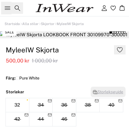
Sök
Logga in
Ko
Startsida
Alla stilar
Skjortor
MyleeIW Skjorta
SALE
MyleeIW Skjorta
500,00 kr
1 000,00 kr
Färg:
Pure White
Storlekar
Storleksguide
32
34
36
38
40
42
44
46