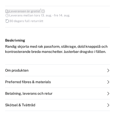
*
Leveransen är gratis!
Leverans mellan tors 13. aug. - fre 14. aug.
30 dagars full returrätt
Beskrivning
Randig skjorta med rak passform, ståkrage, dold knappslå och
kontrasterande breda manschetter. Justerbar dragsko i fållen.
Om produkten
Preferred fibres & materials
Betalning, leverans och retur
Skötsel & Tvättråd