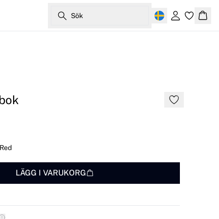
Sök
Logga in
Korg
bok
 Red
LÄGG I VARUKORG