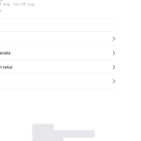
 aug. - tors 13. aug.
t
erials
h retur