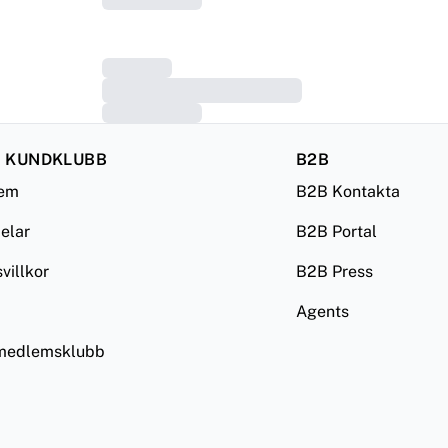
 KUNDKLUBB
B2B
lem
B2B Kontakta
delar
B2B Portal
illkor
B2B Press
Agents
 medlemsklubb