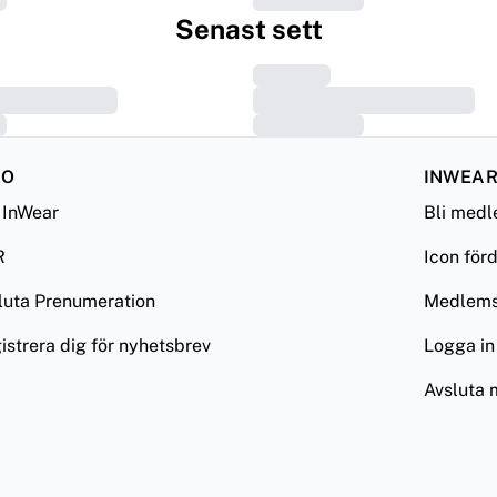
Senast sett
FO
INWEAR
InWear
Bli med
R
Icon för
luta Prenumeration
Medlemsv
istrera dig för nyhetsbrev
Logga in
Avsluta