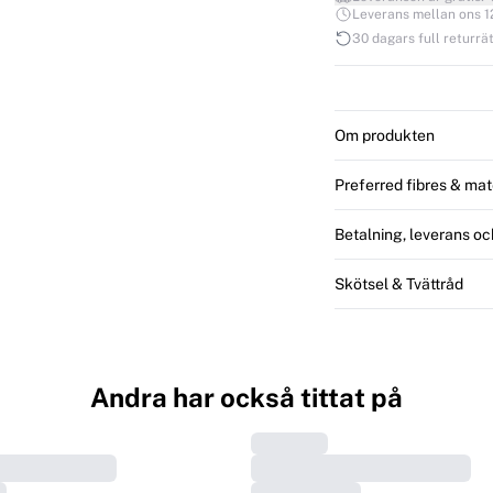
Leverans mellan ons 12.
30 dagars full returrät
Om produkten
Preferred fibres & mat
Betalning, leverans oc
Skötsel & Tvättråd
Andra har också tittat på