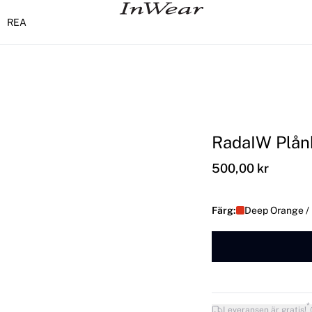
REA
RadaIW Plån
500,00 kr
Färg:
Deep Orange /
*
Leveransen är gratis!