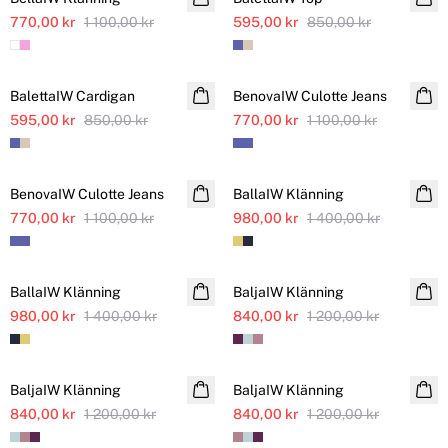
770,00 kr
1 100,00 kr
595,00 kr
850,00 kr
SALE
SALE
BalettaIW Cardigan
Ytterligare nedsatt
BenovaIW Culotte Jeans
Ytterligare nedsatt
595,00 kr
850,00 kr
770,00 kr
1 100,00 kr
SALE
SALE
BenovaIW Culotte Jeans
Ytterligare nedsatt
BallaIW Klänning
Ytterligare nedsatt
770,00 kr
1 100,00 kr
980,00 kr
1 400,00 kr
SALE
SALE
BallaIW Klänning
Ytterligare nedsatt
BaljaIW Klänning
Ytterligare nedsatt
980,00 kr
1 400,00 kr
840,00 kr
1 200,00 kr
SALE
SALE
BaljaIW Klänning
Ytterligare nedsatt
BaljaIW Klänning
Ytterligare nedsatt
840,00 kr
1 200,00 kr
840,00 kr
1 200,00 kr
SALE
SALE