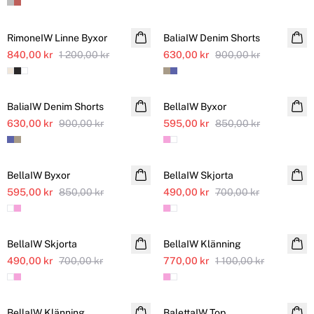
SALE
SALE
RimoneIW Linne Byxor
Ytterligare nedsatt
BaliaIW Denim Shorts
840,00 kr
Linne
1 200,00 kr
630,00 kr
900,00 kr
SALE
SALE
BaliaIW Denim Shorts
BellaIW Byxor
Ytterligare nedsatt
630,00 kr
900,00 kr
595,00 kr
850,00 kr
SALE
SALE
BellaIW Byxor
Ytterligare nedsatt
BellaIW Skjorta
595,00 kr
850,00 kr
490,00 kr
700,00 kr
SALE
SALE
BellaIW Skjorta
BellaIW Klänning
Ytterligare nedsatt
490,00 kr
700,00 kr
770,00 kr
1 100,00 kr
SALE
SALE
BellaIW Klänning
Ytterligare nedsatt
BalettaIW Top
Ytterligare nedsatt