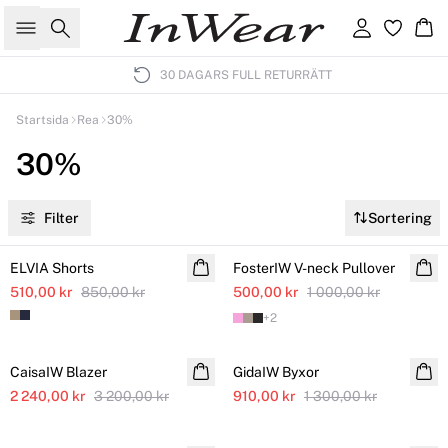
Sök
Logga in
Ko
30 DAGARS FULL RETURRÄTT
Startsida
Rea
30%
30%
Filter
Sortering
SALE
SALE
ELVIA Shorts
Ytterligare nedsatt
FosterIW V-neck Pullover
Ytterligare nedsatt
510,00 kr
850,00 kr
500,00 kr
1 000,00 kr
+
2
SALE
SALE
CaisaIW Blazer
Ytterligare nedsatt
GidaIW Byxor
2 240,00 kr
3 200,00 kr
910,00 kr
1 300,00 kr
SALE
SALE