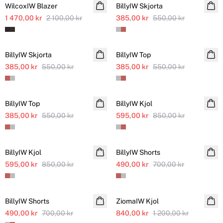
WilcoxIW Blazer
Ytterligare nedsatt
BillyIW Skjorta
Ytterligare nedsatt
1 470,00 kr
2 100,00 kr
385,00 kr
550,00 kr
SALE
SALE
BillyIW Skjorta
Ytterligare nedsatt
BillyIW Top
Ytterligare nedsatt
385,00 kr
550,00 kr
385,00 kr
550,00 kr
SALE
SALE
BillyIW Top
Ytterligare nedsatt
BillyIW Kjol
Ytterligare nedsatt
385,00 kr
550,00 kr
595,00 kr
850,00 kr
SALE
SALE
BillyIW Kjol
Ytterligare nedsatt
BillyIW Shorts
Ytterligare nedsatt
595,00 kr
850,00 kr
490,00 kr
700,00 kr
SALE
SALE
BillyIW Shorts
Ytterligare nedsatt
ZiomaIW Kjol
Ytterligare nedsatt
490,00 kr
700,00 kr
840,00 kr
1 200,00 kr