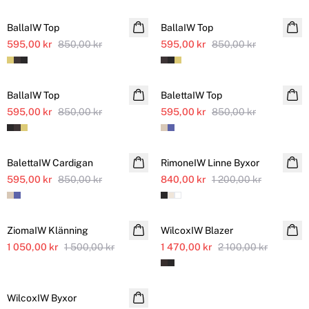
BallaIW Top
Ytterligare nedsatt
BallaIW Top
Ytterligare nedsatt
595,00 kr
850,00 kr
595,00 kr
850,00 kr
SALE
SALE
BallaIW Top
Ytterligare nedsatt
BalettaIW Top
Ytterligare nedsatt
595,00 kr
850,00 kr
595,00 kr
850,00 kr
SALE
SALE
BalettaIW Cardigan
Ytterligare nedsatt
RimoneIW Linne Byxor
Ytterligare nedsatt
595,00 kr
850,00 kr
840,00 kr
Linne
1 200,00 kr
SALE
SALE
ZiomaIW Klänning
Ytterligare nedsatt
WilcoxIW Blazer
Ytterligare nedsatt
1 050,00 kr
1 500,00 kr
1 470,00 kr
2 100,00 kr
SALE
WilcoxIW Byxor
Ytterligare nedsatt