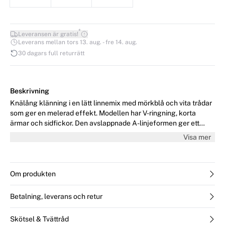
*
Leveransen är gratis!
Leverans mellan tors 13. aug. - fre 14. aug.
30 dagars full returrätt
Beskrivning
Knälång klänning i en lätt linnemix med mörkblå och vita trådar
som ger en melerad effekt. Modellen har V-ringning, korta
ärmar och sidfickor. Den avslappnade A-linjeformen ger ett
modernt och ledigt uttryck. Modellen är 176 cm lång och bär
Visa mer
storlek 36/S.
Om produkten
Betalning, leverans och retur
Skötsel & Tvättråd