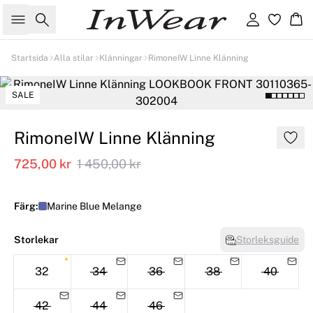
Sök
Logga in
Ko
Startsida
Alla stilar
Klänningar
RimoneIW Linne Klänning
SALE
RimoneIW Linne Klänning
725,00 kr
1 450,00 kr
Färg:
Marine Blue Melange
Storlekar
Storleksguide
32
34
36
38
40
42
44
46