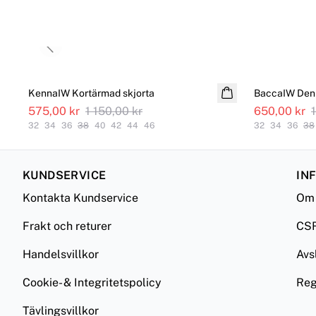
Previous slide
SALE
SALE
KennaIW Kortärmad skjorta
BaccaIW Den
575,00 kr
1 150,00 kr
650,00 kr
32
34
36
38
40
42
44
46
32
34
36
38
KUNDSERVICE
IN
Kontakta Kundservice
Om 
Frakt och returer
CS
Handelsvillkor
Avs
Cookie- & Integritetspolicy
Reg
Tävlingsvillkor