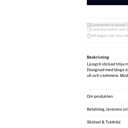
*
Leveransen är gratis!
Leverans mellan ons 12.
30 dagars full returrät
Beskrivning
Ljusgrå stickad tröja 
Designad med långa ärma
ull oc
Om produkten
Betalning, leverans oc
Skötsel & Tvättråd