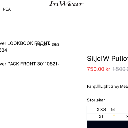
REA
178 cm • 36/S
SiljeIW Pullo
750,00 kr
1 500,
Färg:
Light Grey Me
Storlekar
XXS
XL