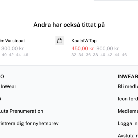
Andra har också tittat på
SALE
im Waistcoat
KaalaIW Top
1 300,00 kr
450,00 kr
900,00 kr
40
42
44
46
32
34
36
38
40
42
44
46
FO
INWEAR
InWear
Bli med
R
Icon för
luta Prenumeration
Medlemsv
istrera dig för nyhetsbrev
Logga in
Avsluta