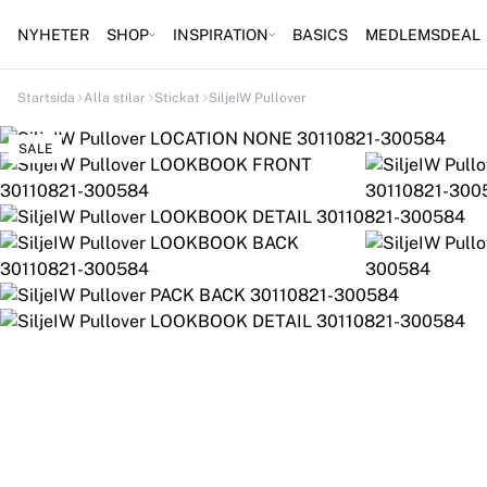
NYHETER
SHOP
INSPIRATION
BASICS
MEDLEMSDEAL
Startsida
Alla stilar
Stickat
SiljeIW Pullover
SALE