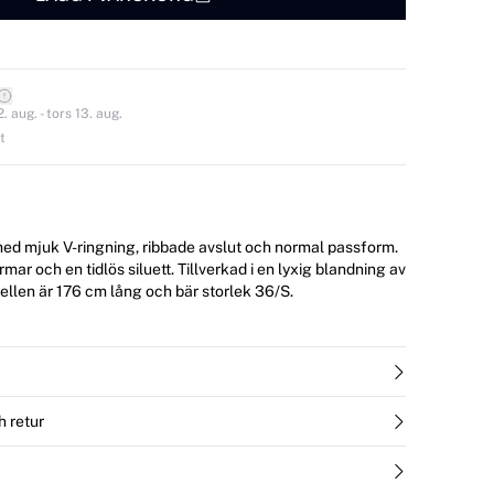
 aug. - tors 13. aug.
t
med mjuk V-ringning, ribbade avslut och normal passform.
r och en tidlös siluett. Tillverkad i en lyxig blandning av
h cashmere. Modellen är 176 cm lång och bär storlek 36/S.
h retur