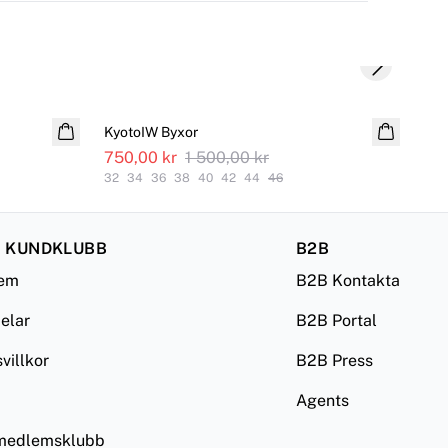
Next slide
SALE
S
KyotoIW Byxor
Kyo
750,00 kr
1 500,00 kr
1 0
32
34
36
38
40
42
44
46
32
 KUNDKLUBB
B2B
lem
B2B Kontakta
delar
B2B Portal
illkor
B2B Press
Agents
 medlemsklubb