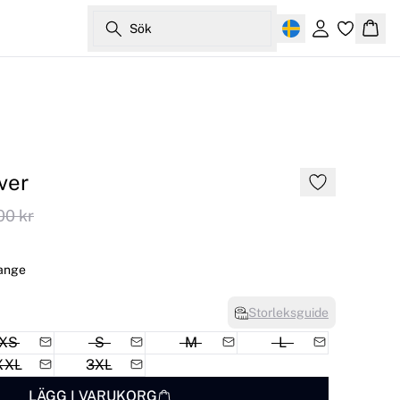
Sök
Logga in
Korg
ver
00 kr
lange
Storleksguide
XS
S
M
L
XXL
3XL
LÄGG I VARUKORG