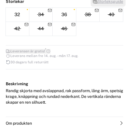
Storlekar
Storleksguide
32
34
36
38
40
42
44
46
*
Leveransen är gratis!
Leverans mellan fre 14. aug. - mån 17. aug.
30 dagars full returrätt
Beskrivning
Randig skjorta med avslappnad, rak passform, lång ärm, spetsig
krage, knäppning och rundad nederkant. De vertikala ränderna
skapar en ren silhuett.
Om produkten