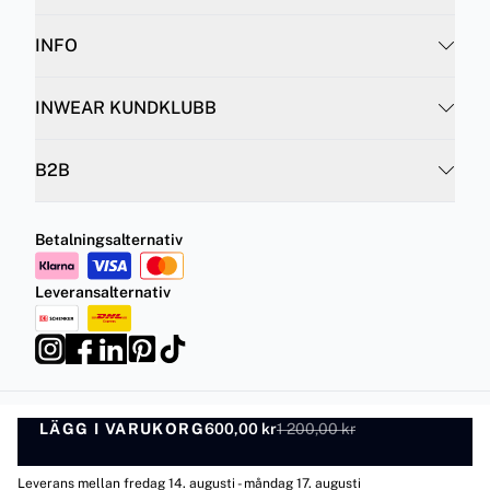
INFO
INWEAR KUNDKLUBB
B2B
Betalningsalternativ
Leveransalternativ
LÄGG I VARUKORG
Integritetspolicy
Villkor
600,00 kr
1 200,00 kr
LÄGG I VARUKORG
©
DK Company Online AB
2026
Leverans mellan fredag 14. augusti - måndag 17. augusti