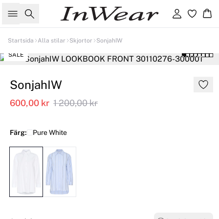
Sök
Logga in
Ko
Startsida
Alla stilar
Skjortor
SonjahIW
SALE
SonjahIW
600,00 kr
1 200,00 kr
Färg:
Pure White