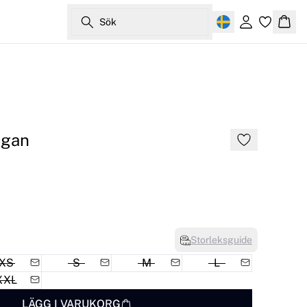
Sök
Logga in
Korg
igan
Storleksguide
XS
S
M
L
XXL
LÄGG I VARUKORG