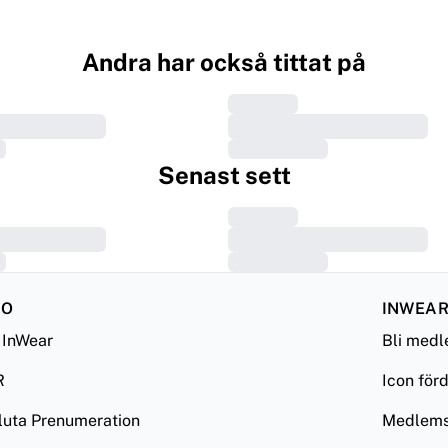
Andra har också tittat på
Senast sett
FO
INWEAR
InWear
Bli med
R
Icon för
luta Prenumeration
Medlemsv