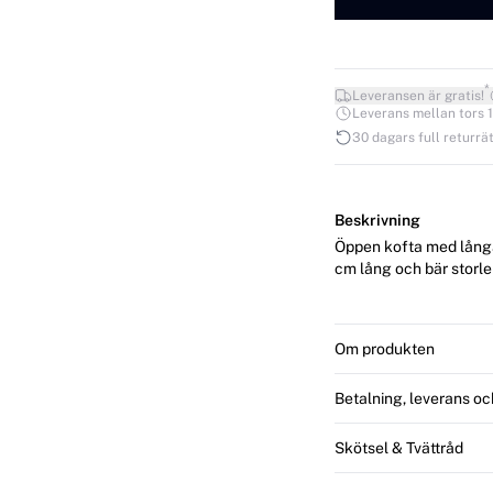
*
Leveransen är gratis!
Leverans mellan tors 13
30 dagars full returrät
Beskrivning
Öppen kofta med långa ärmar
cm lång och bär storle
Om produkten
Betalning, leverans oc
Skötsel & Tvättråd