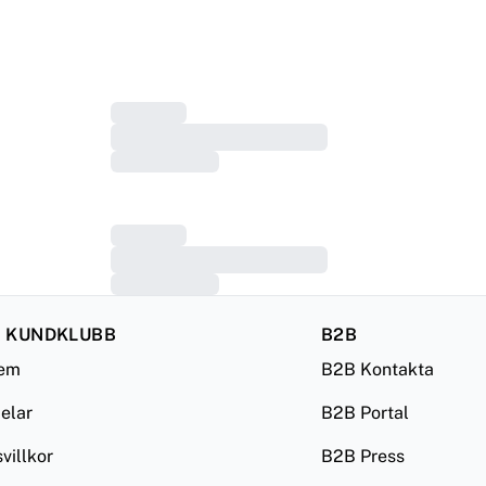
 KUNDKLUBB
B2B
lem
B2B Kontakta
delar
B2B Portal
illkor
B2B Press