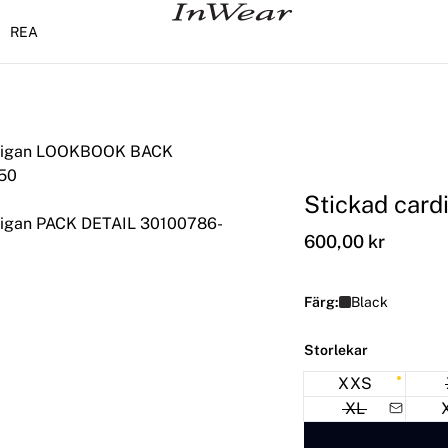
REA
Stickad card
600,00 kr
Färg:
Black
Storlekar
XXS
XL