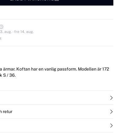
. aug. - fre 14. aug.
t
. Koftan har en vanlig passform. Modellen är 172
k S / 36.
h retur