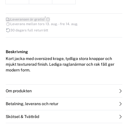
*
Leveransen är gratis!
Leverans mellan tors 13. aug. - fre 14. aug.
30 dagars full returrätt
Beskrivning
Kort jacka med oversized krage, tydliga stora knappar och
mjukt texturerad finish. Lediga raglanärmar och rak fåll ger
modern form.
Om produkten
Betalning, leverans och retur
Skötsel & Tvättråd