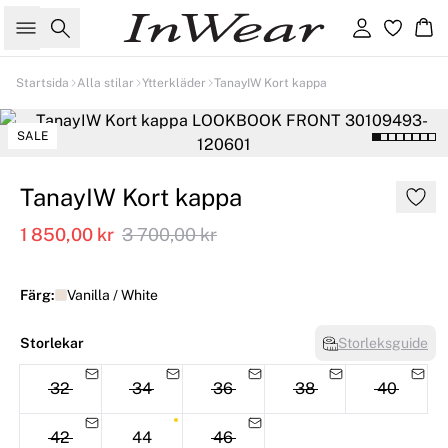
Sök
Logga in
Ko
Startsida
Alla stilar
Ytterkläder
TanayIW Kort kappa
SALE
TanayIW Kort kappa
1 850,00 kr
3 700,00 kr
Färg:
Vanilla / White
Storlekar
Storleksguide
32
34
36
38
40
42
44
46