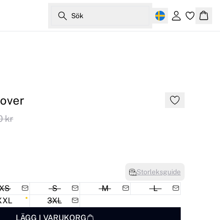
Sök
Logga in
Korg
lover
0 kr
Storleksguide
XS
S
M
L
XXL
3XL
LÄGG I VARUKORG