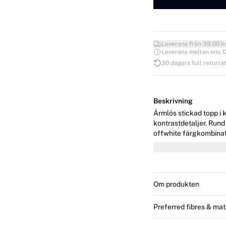
Leverans från 39,00 k
Leverans mellan ons 12.
30 dagars full returrät
Beskrivning
Ärmlös stickad topp i 
kontrastdetaljer. Rund
offwhite färgkombinationen ger e
och bär storlek 36/S.
Om produkten
Preferred fibres & mat