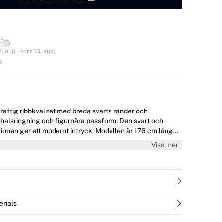
*
r
 aug. - tors 13. aug.
t
kraftig ribbkvalitet med breda svarta ränder och
 halsringning och figurnära passform. Den svart och
tt modernt intryck. Modellen är 176 cm lång
Visa mer
erials