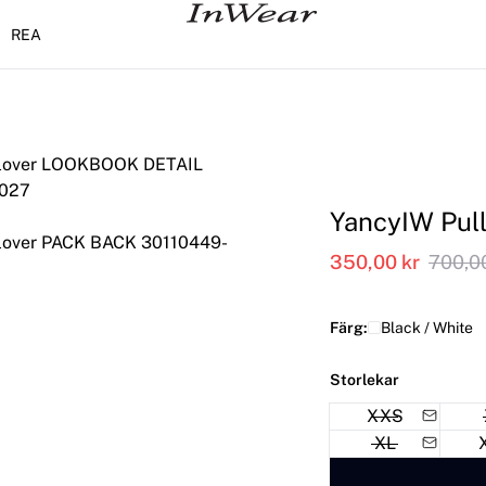
REA
YancyIW Pul
350,00 kr
700,0
Färg:
Black / White
Storlekar
XXS
XL