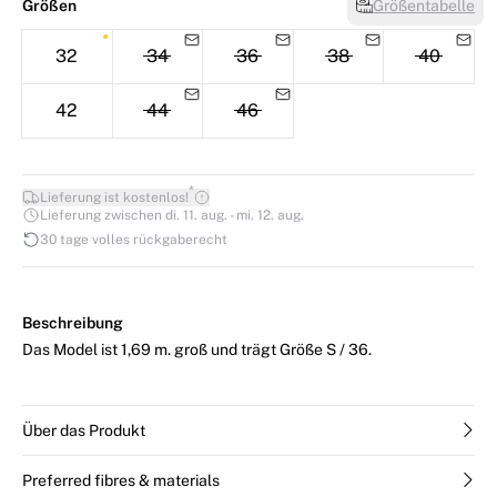
Größen
Größentabelle
32
34
36
38
40
42
44
46
*
Lieferung ist kostenlos!
Lieferung zwischen di. 11. aug. - mi. 12. aug.
30 tage volles rückgaberecht
Beschreibung
Das Model ist 1,69 m. groß und trägt Größe S / 36.
Über das Produkt
Preferred fibres & materials