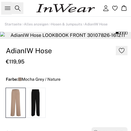
Suche
Einloggen
Wa
Startseite
Alles anzeigen
Hosen & Jumpsuits
AdianIW Hose
AdianIW Hose
€119,95
Farbe:
Mocha Grey / Nature