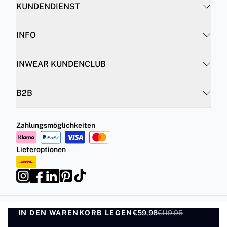
KUNDENDIENST
INFO
INWEAR KUNDENCLUB
B2B
Zahlungsmöglichkeiten
Lieferoptionen
IN DEN WARENKORB LEGEN
Datenschutzrichtlinie
Geschäftsbedingungen
€59,98
€119,95
IN DEN WARENKORB LEGEN