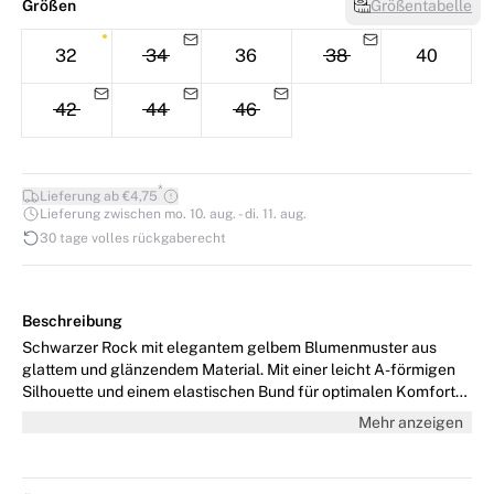
Größen
Größentabelle
32
34
36
38
40
42
44
46
*
Lieferung ab €4,75
Lieferung zwischen mo. 10. aug. - di. 11. aug.
30 tage volles rückgaberecht
Beschreibung
Schwarzer Rock mit elegantem gelbem Blumenmuster aus
glattem und glänzendem Material. Mit einer leicht A-förmigen
Silhouette und einem elastischen Bund für optimalen Komfort
und Passform. Kombinieren Sie ihn mit dem passenden T-Shirt
Mehr anzeigen
für einen kompletten Look. Das Model ist 176 cm groß und trägt
Größe 36/S.