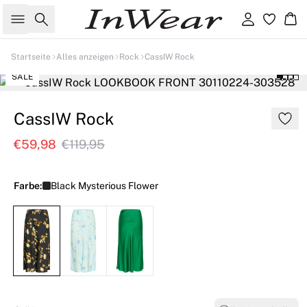
Suche
Einloggen
Wa
Startseite
Alles anzeigen
Rock
CassIW Rock
SALE
CassIW Rock
€59,98
€119,95
Farbe:
Black Mysterious Flower