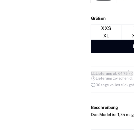
Größen
XXS
XL
*
Lieferung ab €4,75
Lieferung zwischen di. 1
30 tage volles rückga
Beschreibung
Das Model ist 1,75 m. g