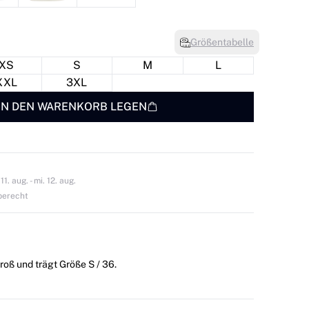
Größentabelle
XS
S
M
L
XXL
3XL
IN DEN WARENKORB LEGEN
1. aug. - mi. 12. aug.
berecht
roß und trägt Größe S / 36.