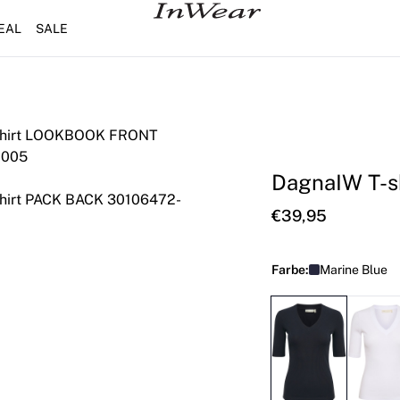
EAL
SALE
DagnaIW T-sh
€39,95
Farbe:
Marine Blue