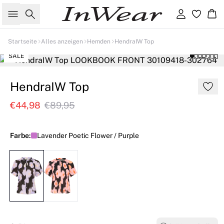
Suche
Einloggen
Wa
Startseite
Alles anzeigen
Hemden
HendraIW Top
SALE
HendraIW Top
€44,98
€89,95
Farbe:
Lavender Poetic Flower / Purple