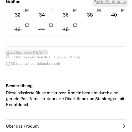
Größen
Größentabelle
32
34
36
38
40
42
44
46
*
Lieferung ab €4,75
Lieferung zwischen di. 11. aug. - mi. 12. aug.
30 tage volles rückgaberecht
Beschreibung
Diese plissierte Bluse mit kurzen Ärmeln besticht durch eine
gerade Passform, strukturierte Oberfläche und Stehkragen mit
Knopfdetail.
Über das Produkt