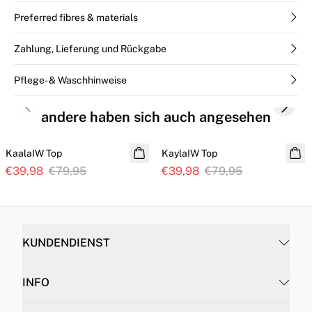
Preferred fibres & materials
Zahlung, Lieferung und Rückgabe
Pflege- & Waschhinweise
Previous slide
Next s
andere haben sich auch angesehen
SALE
SALE
KaalaIW Top
KaylaIW Top
€39,98
€79,95
€39,98
€79,95
KUNDENDIENST
INFO