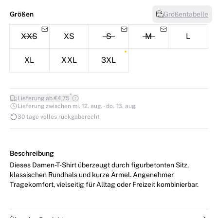
Größen
Größentabelle
XXS
XS
S
M
L
XL
XXL
3XL
*
Lieferung ab €4,75
Lieferung zwischen mi. 12. aug. - do. 13. aug.
30 tage volles rückgaberecht
Beschreibung
Dieses Damen-T-Shirt überzeugt durch figurbetonten Sitz,
klassischen Rundhals und kurze Ärmel. Angenehmer
Tragekomfort, vielseitig für Alltag oder Freizeit kombinierbar.