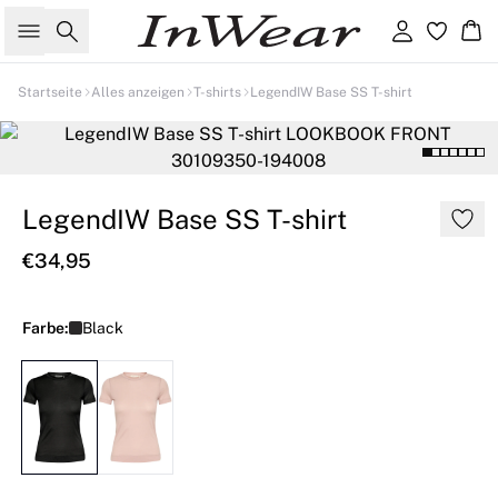
Suche
Einloggen
Wa
Startseite
Alles anzeigen
T-shirts
LegendIW Base SS T-shirt
LegendIW Base SS T-shirt
€34,95
Farbe:
Black