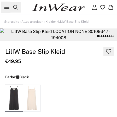
Suche
Einloggen
Wa
Startseite
Alles anzeigen
Kleider
LilIW Base Slip Kleid
LilIW Base Slip Kleid
€49,95
Farbe:
Black