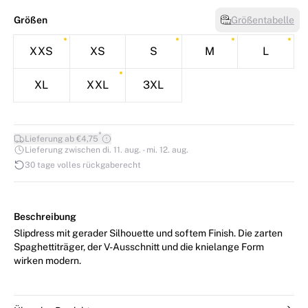
Größen
Größentabelle
XXS
XS
S
M
L
XL
XXL
3XL
*
Lieferung ab €4,75
Lieferung zwischen di. 11. aug. - mi. 12. aug.
30 tage volles rückgaberecht
Beschreibung
Slipdress mit gerader Silhouette und softem Finish. Die zarten
Spaghettiträger, der V-Ausschnitt und die knielange Form
wirken modern.