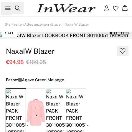
Suche
Einloggen
Wa
Startseite
Alles anzeigen
Blazer
NaxaIW Blazer
SALE
NaxaIW Blazer
€94,98
€189,95
Farbe:
Agave Green Melange