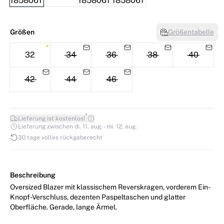
Größen
Größentabelle
32
34
36
38
40
42
44
46
*
Lieferung ist kostenlos!
Lieferung zwischen di. 11. aug. - mi. 12. aug.
30 tage volles rückgaberecht
Beschreibung
Oversized Blazer mit klassischem Reverskragen, vorderem Ein-
Knopf-Verschluss, dezenten Paspeltaschen und glatter
Oberfläche. Gerade, lange Ärmel.