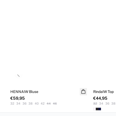
Previous slide
HENNAIW Bluse
NEUHEITEN
RindaIW Top
€59,95
€44,95
32
34
36
38
40
42
44
46
32
34
36
38