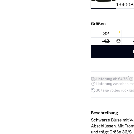
Größen
32
42
*
Lieferung ab €4,75
Lieferung zwischen mo. 1
30 tage volles rückga
Beschreibung
Schwarze Bluse mit V-
Abschlüssen. Mit Frontfalte und l
und trägt Größe 36/S.