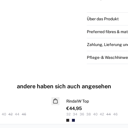
Über das Produkt
Preferred fibres & mat
Zahlung, Lieferung u
Pflege- & Waschhinwe
andere haben sich auch angesehen
RindaIW Top
€44,95
40
42
44
46
32
34
36
38
40
42
44
46