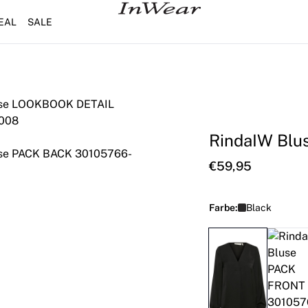
EAL
SALE
RindaIW Blu
€59,95
Farbe:
Black