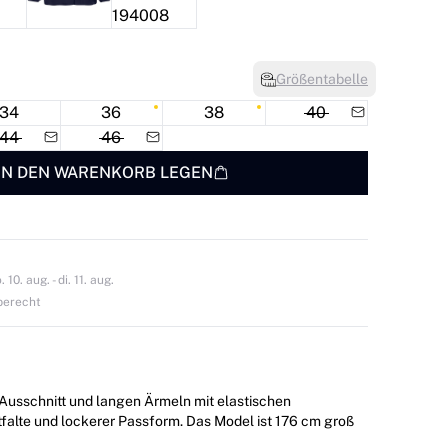
Größentabelle
34
36
38
40
44
46
IN DEN WARENKORB LEGEN
0. aug. - di. 11. aug.
berecht
Ausschnitt und langen Ärmeln mit elastischen
ockerer Passform. Das Model ist 176 cm groß