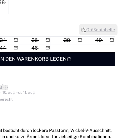
Größentabelle
34
36
38
40
44
46
IN DEN WARENKORB LEGEN
*
s!
0. aug. - di. 11. aug.
berecht
 besticht durch lockere Passform, Wickel-V-Ausschnitt,
ein und kurze Ärmel. Ideal für vielseitige Kombinationen.