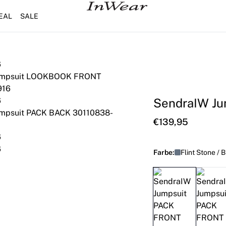
EAL
SALE
SendraIW Ju
€139,95
Farbe:
Flint Stone / 