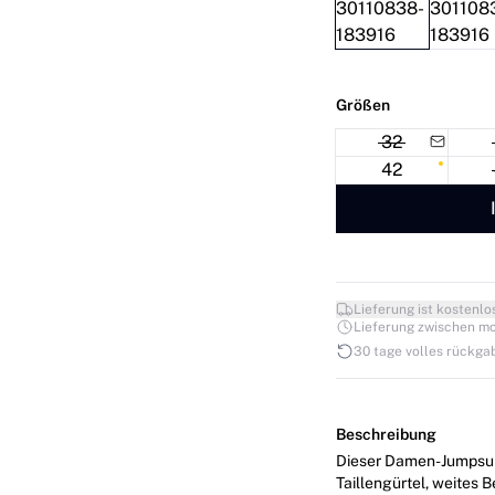
Größen
32
42
Lieferung ist kostenlo
Lieferung zwischen mo. 1
30 tage volles rückga
Beschreibung
Dieser Damen-Jumpsuit
Taillengürtel, weites B