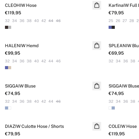
CLEOHIW Hose
NEUHEITEN
KarfinaIW Full
NEUHEITEN
€119,95
€79,95
32
34
36
38
40
42
44
46
25
26
27
28
2
HALENIW Hemd
NEUHEITEN
SPLEANIW Blu
NEUHEITEN
€99,95
€69,95
32
34
36
38
40
42
44
46
32
34
36
38
SIGGAIW Bluse
NEUHEITEN
SIGGAIW Blus
NEUHEITEN
€74,95
€74,95
32
34
36
38
40
42
44
46
32
34
36
38
DIAZIW Culotte Hose / Shorts
NEUHEITEN
COLEIW Hose
NEUHEITEN
€79,95
€119,95