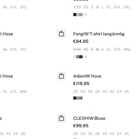
L
XL
XXL
3XL
XXS
XS
S
M
L
XL
XXL
3XL
+
2
l Hose
FangIW T-shirt langärmlig
€84,95
L
XL
XXL
3XL
XXS
XS
S
M
L
XL
XXL
3XL
+
4
l Hose
AdianIW Hose
€119,95
L
XL
XXL
3XL
32
34
36
38
40
42
44
46
e
CLEOHIW Bluse
NEUHEITEN
€99,95
40
42
44
46
32
34
36
38
40
42
44
46