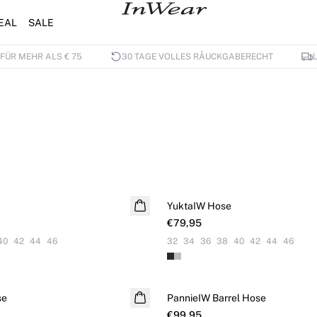
EAL
SALE
FÜR MEHR ALS € 75
30 TAGE VOLLES RÅUCKGABERECHT
L
YuktaIW Hose
€79,95
40
42
44
46
32
34
36
38
40
42
44
46
se
PannieIW Barrel Hose
€99,95