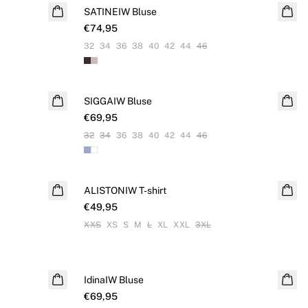
SATINEIW Bluse
NEUHEITEN
€74,95
32
34
36
38
40
42
44
46
SIGGAIW Bluse
NEUHEITEN
€69,95
32
34
36
38
40
42
44
46
ALISTONIW T-shirt
NEUHEITEN
€49,95
XXS
XS
S
M
L
XL
XXL
3XL
IdinaIW Bluse
NEUHEITEN
€69,95