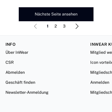
Nächste Seite ansehen
1
2
3
INFO
INWEAR 
Über InWear
Mitglied w
CSR
Icon vorteil
Abmelden
Mitgliedsc
Geschäft finden
Anmelden
Newsletter-Anmeldung
Mitgliedsc