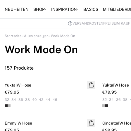
NEUHEITEN
SHOP
INSPIRATION
BASICS
MITGLIEDERD
VERSANDKOSTENFREI BEIM KAUF 
Startseite
Alles anzeigen
Work Mode On
Work Mode On
157 Produkte
YuktaIW Hose
NEUHEITEN
YuktaIW Hose
€79,95
€79,95
32
34
36
38
40
42
44
46
32
34
36
38
EmmyIW Hose
GincetteIW Ho
€79,95
€99,95