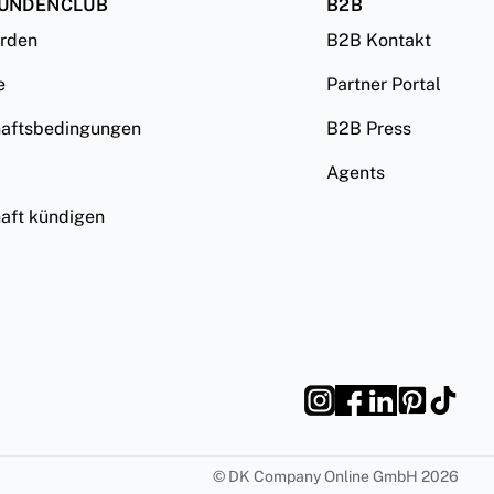
KUNDENCLUB
B2B
erden
B2B Kontakt
e
Partner Portal
haftsbedingungen
B2B Press
Agents
haft kündigen
©
DK Company Online GmbH
2026