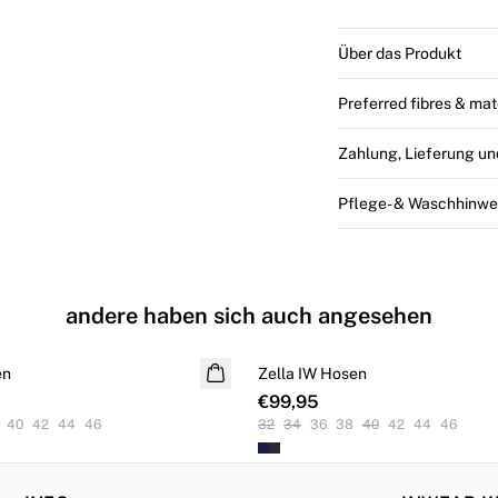
Über das Produkt
Preferred fibres & mat
Zahlung, Lieferung u
Pflege- & Waschhinwe
andere haben sich auch angesehen
en
Zella IW Hosen
€99,95
40
42
44
46
32
34
36
38
40
42
44
46