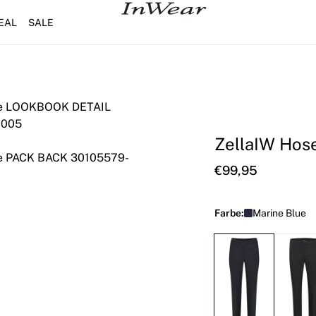
EAL
SALE
ZellaIW Hos
€99,95
Farbe:
Marine Blue