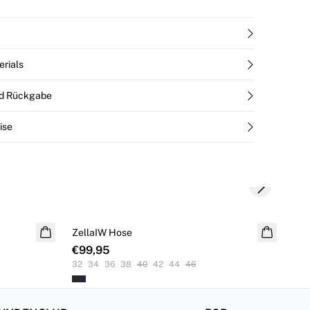
erials
nd Rückgabe
ise
Next slide
ZellaIW Hose
Zel
€99,95
€9
32
34
36
38
40
42
44
46
32