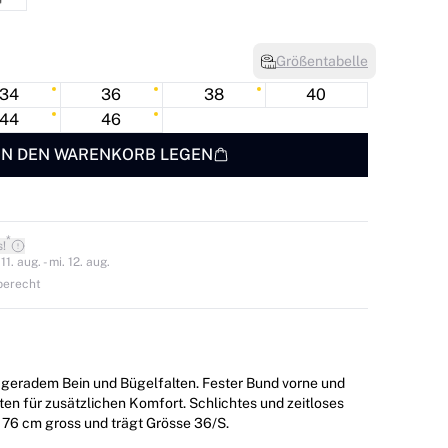
Größentabelle
34
36
38
40
44
46
IN DEN WARENKORB LEGEN
*
s!
1. aug. - mi. 12. aug.
berecht
geradem Bein und Bügelfalten. Fester Bund vorne und
nten für zusätzlichen Komfort. Schlichtes und zeitloses
l ist 176 cm gross und trägt Grösse 36/S.