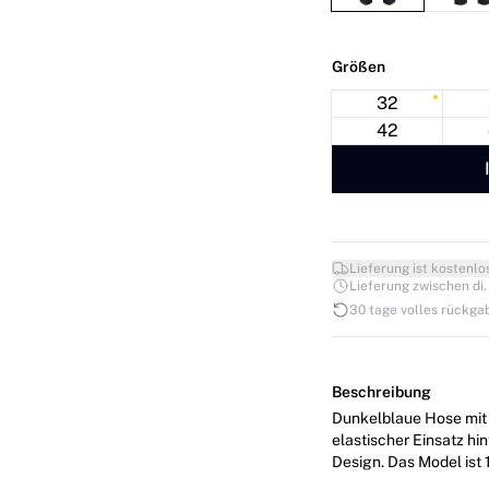
Größen
32
42
Lieferung ist kostenlo
Lieferung zwischen di. 1
30 tage volles rückga
Beschreibung
Dunkelblaue Hose mit 
elastischer Einsatz hi
Design. Das Mode