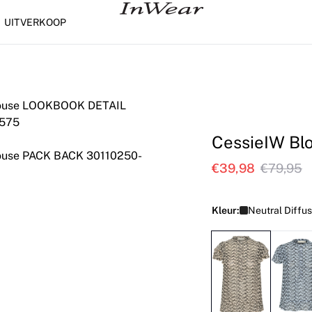
UITVERKOOP
CessieIW Bl
€39,98
€79,95
Kleur:
Neutral Diffus