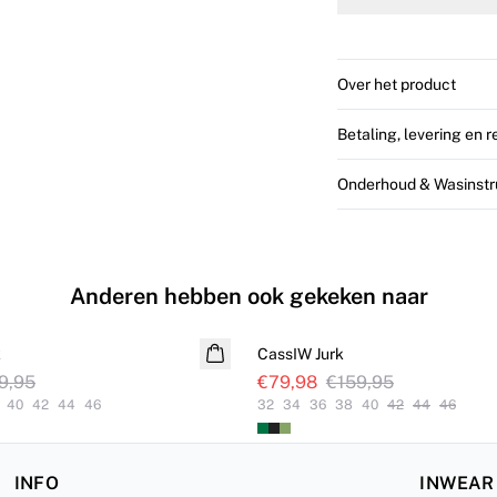
36/S.
Over het product
Betaling, levering en 
Onderhoud & Wasinstr
Anderen hebben ook gekeken naar
SALE
k
CassIW Jurk
9,95
€79,98
€159,95
40
42
44
46
32
34
36
38
40
42
44
46
INFO
INWEAR