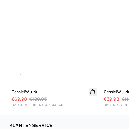
Previous slide
SALE
SALE
CessieIW Jurk
CessieIW Jur
€69,98
€139,95
€59,98
€11
32
34
36
38
40
42
44
46
32
34
36
38
KLANTENSERVICE