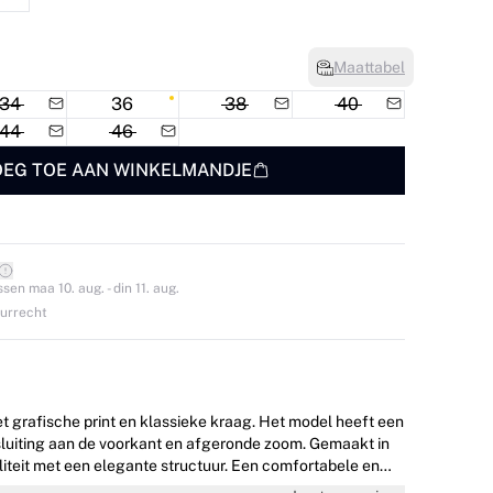
Maattabel
34
36
38
40
44
46
EG TOE AAN WINKELMANDJE
en maa 10. aug. - din 11. aug.
ourrecht
 grafische print en klassieke kraag. Het model heeft een
luiting aan de voorkant en afgeronde zoom. Gemaakt in
liteit met een elegante structuur. Een comfortabele en
odel is 176 cm lang en draagt maat