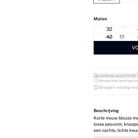
Maten
32
42
VO
*
Levering vanaf €4,95
Verwachte levering tuss
30 dagen volledig ret
Beschrijving
Korte mouw blouse met
losse pasvorm, knoops
een zachte, lichte kwa
stijlvolle toevoeging aan je garderobe. Het m