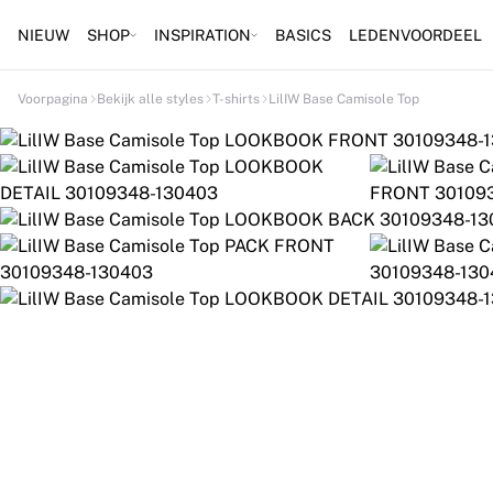
NIEUW
SHOP
INSPIRATION
BASICS
LEDENVOORDEEL
Voorpagina
Bekijk alle styles
T-shirts
LilIW Base Camisole Top