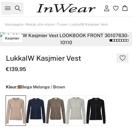
Zoeken
Inloggen
Wi
Voorpagina
Bekijk alle styles
Truien
LukkaIW Kasjmier Vest
Kasjmier
LukkaIW Kasjmier Vest
€139,95
Kleur:
Beige Melange / Brown