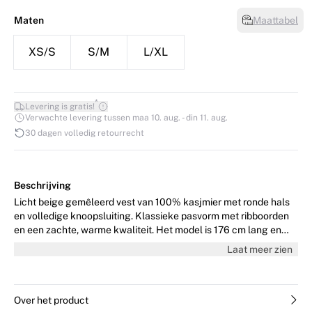
Maten
Maattabel
XS/S
S/M
L/XL
*
Levering is gratis!
Verwachte levering tussen maa 10. aug. - din 11. aug.
30 dagen volledig retourrecht
Beschrijving
Licht beige gemêleerd vest van 100% kasjmier met ronde hals
en volledige knoopsluiting. Klassieke pasvorm met ribboorden
en een zachte, warme kwaliteit. Het model is 176 cm lang en
draagt maat 36/S.
Laat meer zien
Over het product