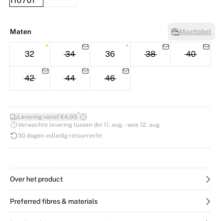
Maten
Maattabel
32
34
36
38
40
42
44
46
*
Levering vanaf €4,95
Verwachte levering tussen din 11. aug. - woe 12. aug.
30 dagen volledig retourrecht
Over het product
Preferred fibres & materials