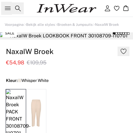
Zoeken
Inloggen
Wi
Voorpagina
Bekijk alle styles
Broeken & Jumpsuits
NaxaIW Broek
SALE
NaxaIW Broek
€54,98
€109,95
Kleur:
Whisper White