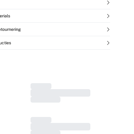
erials
retournering
ucties