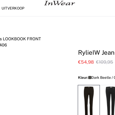
UITVERKOOP
RylieIW Jean
€54,98
€109,95
Kleur:
Dark Beetle /