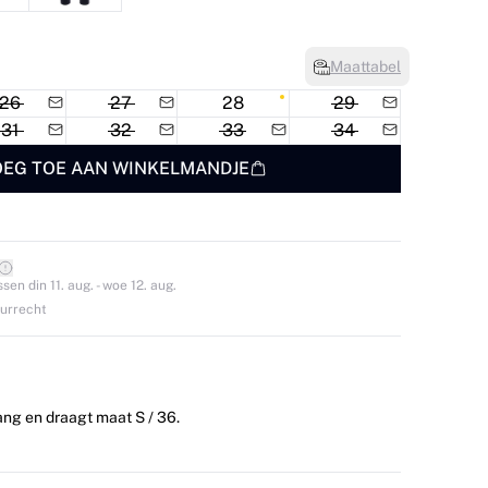
Maattabel
26
27
28
29
31
32
33
34
EG TOE AAN WINKELMANDJE
en din 11. aug. - woe 12. aug.
ourrecht
ang en draagt maat S / 36.