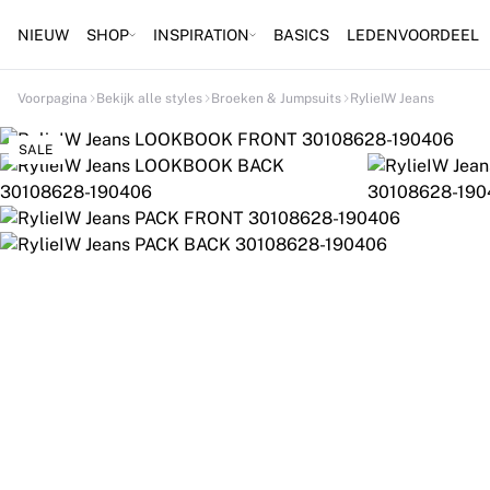
NIEUW
SHOP
INSPIRATION
BASICS
LEDENVOORDEEL
Voorpagina
Bekijk alle styles
Broeken & Jumpsuits
RylieIW Jeans
SALE