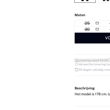
Maten
25
30
VO
*
Levering vanaf €4,95
Verwachte levering tuss
30 dagen volledig ret
Beschrijving
Het model is 178 cm. l