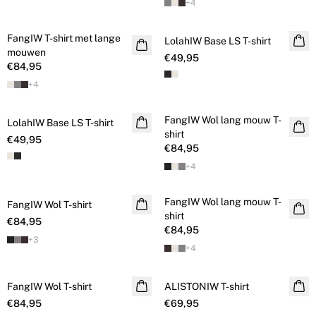
+
4
FangIW T-shirt met lange
LolahIW Base LS T-shirt
mouwen
€49,95
€84,95
+
4
FangIW Wol lang mouw T-
LolahIW Base LS T-shirt
NIEUW
shirt
€49,95
€84,95
+
4
FangIW Wol lang mouw T-
FangIW Wol T-shirt
NIEUW
NIEUW
shirt
€84,95
€84,95
+
3
+
4
FangIW Wol T-shirt
NIEUW
ALISTONIW T-shirt
NIEUW
€84,95
€69,95