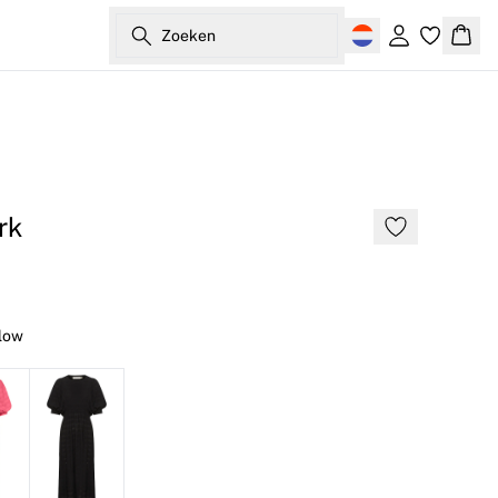
Zoeken
Inloggen
Wink
rk
llow