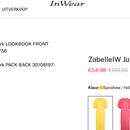
UITVERKOOP
ZabelleIW Ju
€54,98
€109,95
Kleur:
Sunshine / Ye