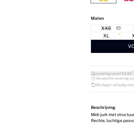
Maten
XXS
XL
VO
*
Levering vanaf €4,95
Verwachte levering tuss
30 dagen volledig ret
Beschrijving
Midi-jurk met structuu
Rechte, luchtige pasvo