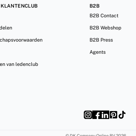
 KLANTENCLUB
B2B
B2B Contact
rdelen
B2B Webshop
schapsvoorwaarden
B2B Press
Agents
ven van ledenclub
©
DK Company Online BV
2026