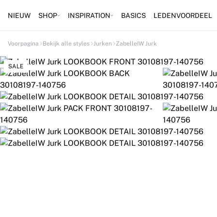
NIEUW
SHOP
INSPIRATION
BASICS
LEDENVOORDEEL
Voorpagina
Bekijk alle styles
Jurken
ZabelleIW Jurk
SALE