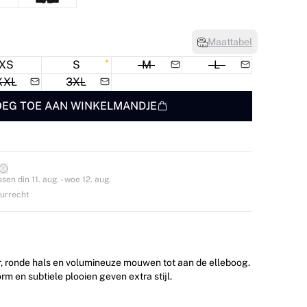
Maattabel
XS
S
M
L
XXL
3XL
EG TOE AAN WINKELMANDJE
en din 11. aug. - woe 12. aug.
ourrecht
r, ronde hals en volumineuze mouwen tot aan de elleboog.
rm en subtiele plooien geven extra stijl.