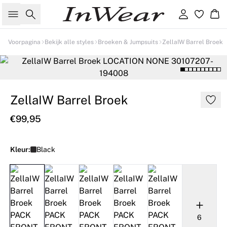
Zoeken
Inloggen
Wi
Voorpagina
Bekijk alle styles
Broeken & Jumpsuits
ZellaIW Barrel Broek
ZellaIW Barrel Broek
€99,95
Kleur:
Black
6