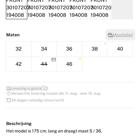
Maten
Maattabel
32
34
36
38
40
42
44
46
*
Levering is gratis!
Verwachte levering tussen din 11. aug. - woe 12. aug.
30 dagen volledig retourrecht
Beschrijving
Het model is 175 cm. lang en draagt maat S / 36.